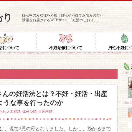
妊活中のみな様を応援！妊活や不妊でお悩みの方へ
情報をお届けするWEBサイト「妊活のしおり」。
活について
不妊治療について
男性不妊に
さんの妊活法とは？不妊・妊活・出産
ような事を行ったのか
不妊
,
人工授精
,
体外受精
,
生理不順
は、現在2児の母となりました。しかし、授かるまで