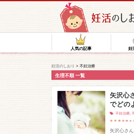
人気の記事
妊
妊活のしおり
>
不妊治療
生理不順 一覧
矢沢心
でどの
不妊治療
,
矢沢心さん