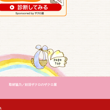
取材協力／
妊活ザクロのザクロ屋
d.