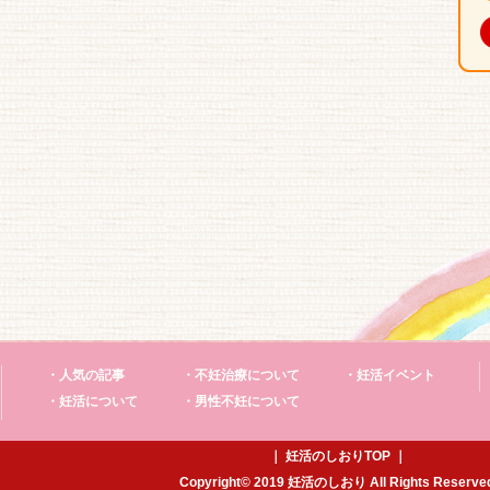
・人気の記事
・不妊治療について
・妊活イベント
・妊活について
・男性不妊について
｜
妊活のしおりTOP
｜
Copyright© 2019 妊活のしおり
All Rights Reserve