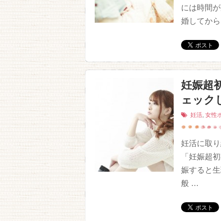
には時間が
婚してから
妊娠超
ェック
妊活
,
女性
妊活に取り
「妊娠超初
娠すると生
般 …