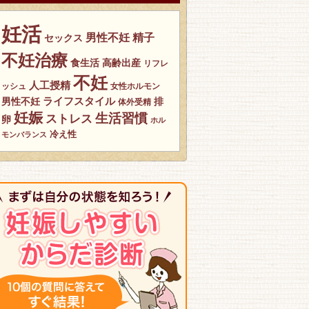
妊活
男性不妊
精子
セックス
不妊治療
食生活
高齢出産
リフレ
不妊
人工授精
ッシュ
女性ホルモン
男性不妊
ライフスタイル
排
体外受精
妊娠
生活習慣
ストレス
卵
ホル
冷え性
モンバランス